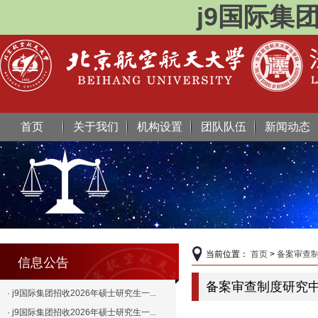
j9国际集团
首页
关于我们
机构设置
团队队伍
新闻动态
当前位置：
首页
>
备案审查
信息公告
备案审查制度研究
· j9国际集团招收2026年硕士研究生一...
· j9国际集团招收2026年硕士研究生一...