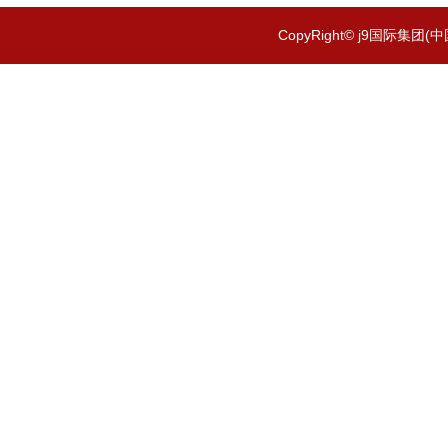
CopyRight© j9国际集团(中国