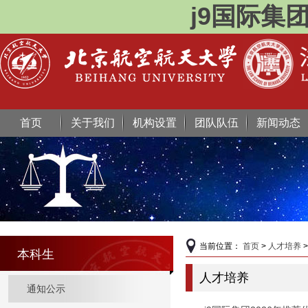
j9国际集团
首页
关于我们
机构设置
团队队伍
新闻动态
当前位置：
首页
>
人才培养
本科生
人才培养
通知公示