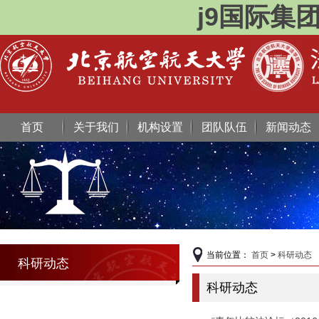
j9国际集团
首页
关于我们
机构设置
团队队伍
新闻动态
当前位置：
首页
>
科研动态
科研动态
科研动态