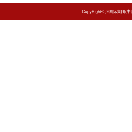
CopyRight© j9国际集团(中国