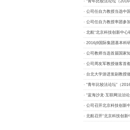
· “青年比较法论坛（20
· 公司任自力教授当选
· 公司任自力教授率团参
· 北航“北京科技创新中
· 2016j9国际集团基本
· 公司教师当选首届国家
· 公司周友军教授做客首
· 台北大学游进发副教授
· “青年比较法论坛”（2
· “蓝海沙龙·互联网法治
· 公司召开北京科技创新
· 北航召开“北京科技创