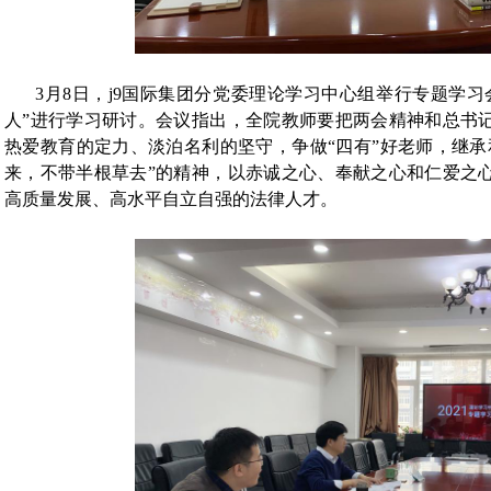
3
月
8
日，j9国际集团分党委理论学习中心组举行专题学习
人”进行学习研讨。会议指出，全院教师要把两会精神和总书
热爱教育的定力、淡泊名利的坚守，争做“四有”好老师，继承
来，不带半根草去”的精神，以赤诚之心、奉献之心和仁爱之
高质量发展、高水平自立自强的法律人才。