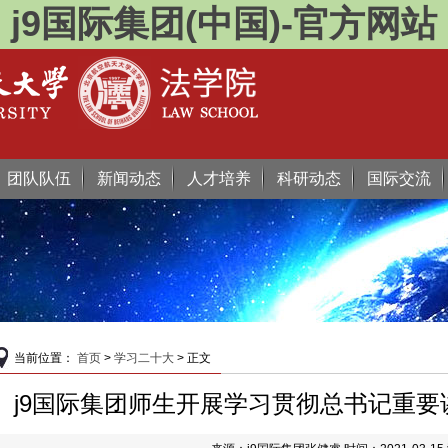
j9国际集团(中国)-官方网站
团队队伍
新闻动态
人才培养
科研动态
国际交流
当前位置：
首页
>
学习二十大
> 正文
j9国际集团师生开展学习贯彻总书记重