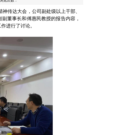
5 浏览次数：
精神传达大会，公司副处级以上干部、
智副董事长和傅惠民教授的报告内容，
工作进行了讨论。