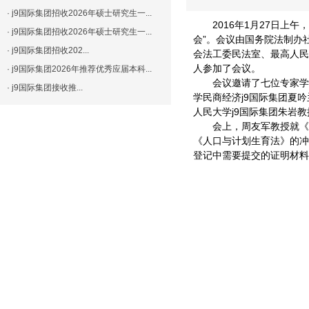
· j9国际集团招收2026年硕士研究生一...
2016年1月27日
· j9国际集团招收2026年硕士研究生一...
会”。会议由国务院法制办
· j9国际集团招收202...
会法工委民法室、最高人民
人参加了会议。
· j9国际集团2026年推荐优秀应届本科...
会议邀请了七位专家学
· j9国际集团接收推...
学民商经济j9国际集团夏
人民大学j9国际集团朱岩
会上，周友军教授就《
《人口与计划生育法》的冲
登记中需要提交的证明材料