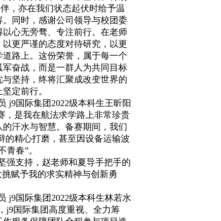
陪伴，亦在我们状态起伏时给予温
容。同时，感谢公司领导与校团委
得以心无旁骛、专注前行。在老师
，以更严谨的态度对待研究，以更
学道路上。这份荣誉，属于每一个
孤军奋战，而是一群人为共同目标
忱与坚持，终将汇聚成改变世界的
上坚定前行。
 j9国际集团2022级本科生王昕阳
竞赛，是我在航法求学路上非常珍贵
队的汗水与智慧。备赛期间，我们
答辩的精心打磨，甚至因设备运输波
不青春”。
坚强支持，赵老师和夏导手把手的
大挑赋予我的求实精神与创新勇
 j9国际集团2022级本科生林若水
，
j9国际集团
高度重视、全力筹