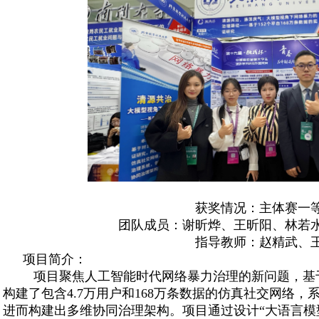
获奖情况：主体赛一
团队成员：谢昕烨、王昕阳、林若
指导教师：赵精武、
项目简介：
项目聚焦人工智能时代网络暴力治理的新问题，基于
构建了包含4.7万用户和168万条数据的仿真社交网络
进而构建出多维协同治理架构。项目通过设计“大语言模