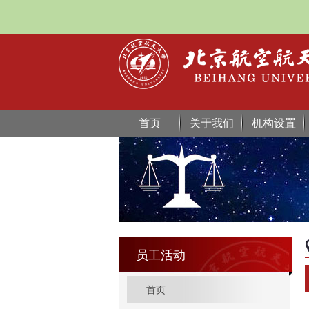
首页
关于我们
机构设置
员工活动
首页