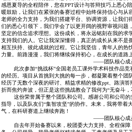
感恩夏导的全程陪伴，您在PPT设计与答辩技巧上悉心
暖鼓励，让我们在紧张的备赛过程中始终保持信心与从
老师的全力支持，为我们搭建平台、协调资源，让我们
们的悉心引领下，我们学会了以更开阔的视野审视问题
坚定的信念追求理想。这份成长，将永远铭刻在我的求
支持我们的人。它让我深深懂得，真正的成长从来不是
相互扶持、彼此成就的过程。它让我坚信，青年人的热
力量。前路漫漫，我们将继续保持初心，在成长的道路
——团队核心成员
此次参加“挑战杯”全国老员工课外学术科技作品
的经历。项目从首挑到大挑的每一步，都凝聚着整个团
经历了无数个深夜的研讨、精益求精的修改ppt、路演
折而焦灼奔波，但正是这些挑战教会了我何为“无奋斗，
这份荣誉属于整个团队和公司。感谢公司和公司的
指导，以及队友们“集智攻坚”的协作。未来，我将带着
气，在科研赛道上继续奔跑！
——团队核心成员
自去年开始备赛以来，校团委大力支持、全程保障