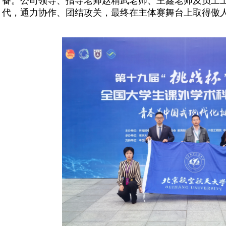
备。
公司领导、指导老师赵精武老师、王鑫老师
及员工
代，
通力协作、团结攻关，
最终在主体赛舞台上取得傲