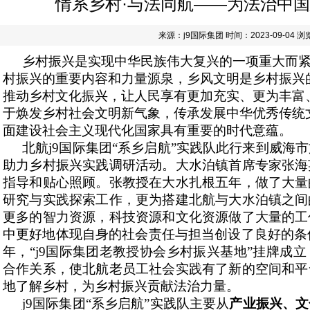
情系乡村·与法同航——为法治中国建
来源：j9国际集团 时间：2023-09-04 
乡村振兴是实现中华民族伟大复兴的一项重大而
村振兴的重要内容和力量源泉，乡风文明是乡村振兴
推动乡村文化振兴，让人民享有更加充实、更为丰富
于焕发乡村社会文明新气象，传承发展中华优秀传统
面建设社会主义现代化国家具有重要的时代意蕴。
北航j9国际集团“系乡启航”实践队此行来到威海市
助力乡村振兴实践调研活动
。大水泊镇首席专家张海
指导和贴心照顾。张教授在大水扎根五年，做了大量
研究与实践探索工作，更为搭建北航与大水泊镇之间
更多的智力资源，科技资源和文化资源做了大量的工
中更好地体现自身的社会责任与担当创设了良好的条件
年，“j9国际集团老教授协会乡村振兴基地”挂牌成
合作关系，使北航老员工社会实践有了新的空间和平
地了解乡村，为乡村振兴贡献法治力量。
j9国际集团“系乡启航”实践队主要从
产业振兴、文