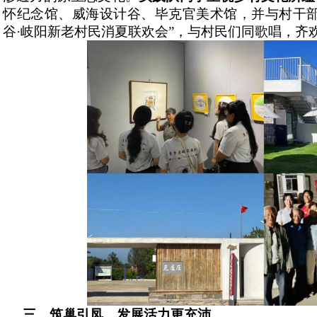
怀纪念馆、威海设计谷、毕克官美术馆，并与村干部
谷·岐阳新老村民消夏联欢会”，与村民们同歌唱，齐
三、
筑巢引凤，发展活力更充沛