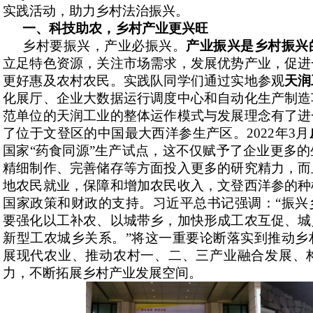
实践活动，助力乡村法治振兴。
一、
科技助农，乡村产业更兴旺
乡村要振兴，产业必振兴。
产业振兴是乡村振兴
立足特色资源，关注市场需求，发展优势产业，促进
更好惠及农村农民。实践队同学们通过实地参观
天润
化展厅、企业大数据运行调度中心和自动化生产制造
范单位的天润工业的整体运作模式与发展理念有了进
了位于文登区的中国最大西洋参生产区。2022年3月
国家“药食同源”生产试点，这不仅赋予了企业更多
精细制作、完善储存等方面投入更多的研究精力，而
地农民就业，保障和增加农民收入，文登西洋参的种
国家政策和财政的支持。习近平总书记强调：“振兴
要强化以工补农、以城带乡，加快形成工农互促、城
新型工农城乡关系。”将这一重要论断落实到推动乡
展现代农业、推动农村一、二、三产业融合发展、
力，不断拓展乡村产业发展空间。