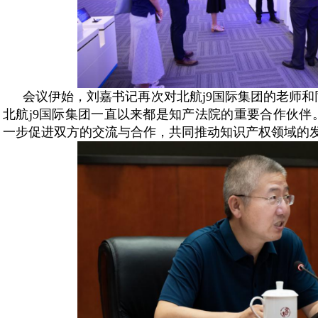
会议伊始，刘嘉书记再次对北航j9国际集团的老师
北航j9国际集团一直以来都是知产法院的重要合作伙伴
一步促进双方的交流与合作，共同推动知识产权领域的