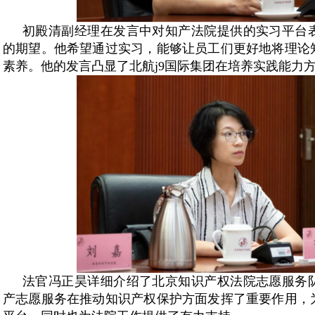
初殿清副经理在发言中对知产法院提供的实习平台
的期望。他希望通过实习，能够让员工们更好地将理论
素养。他的发言凸显了北航j9国际集团在培养实践能力
法官冯正昊详细介绍了北京知识产权法院志愿服务
产志愿服务在推动知识产权保护方面发挥了重要作用，