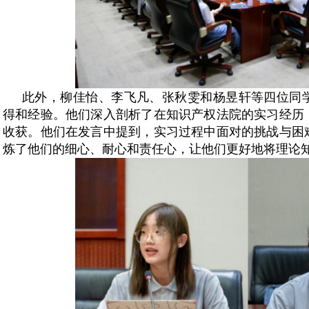
此外，柳佳怡、李飞凡、张秋雯和杨昱轩等四位同
得和经验。他们深入剖析了在知识产权法院的实习经历
收获。他们在发言中提到，实习过程中面对的挑战与困
炼了他们的细心、耐心和责任心，让他们更好地将理论