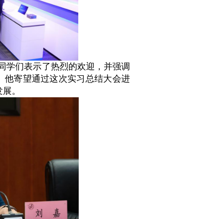
和同学们表示了热烈的欢迎，并强调
。他寄望通过这次实习总结大会进
发展。