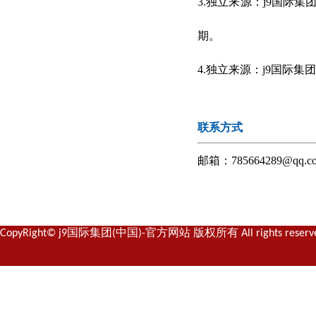
3.独立来源：j9国际
期。
4.独立来源：j9国际
联系方式
邮箱：785664289@qq.c
CopyRight© j9国际集团(中国)-官方网站 版权所有 All rights reserv