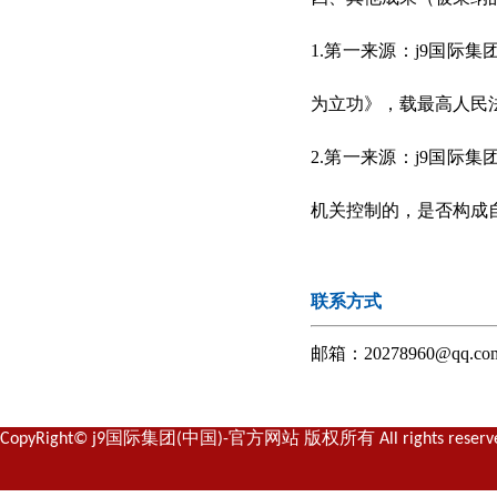
1.第一来源：j9国
为立功》，载最高人民法
2.第一来源：j9国
机关控制的，是否构成自
联系方式
邮箱：20278960@qq.co
CopyRight© j9国际集团(中国)-官方网站 版权所有 All rights reserv