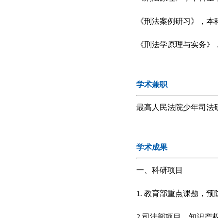
《刑法案例研习》，本
《刑法学原理与实务》
学术兼职
最高人民法院少年司法
学术成果
一、科研项目
1. 教育部重点课题，
2.司法部项目，知识产