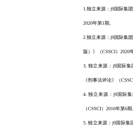
1.独立来源：j9国际
2020年第1期。
2.独立来源：j9国际
版）》（CSSCI）202
3. 独立来源：j9
《刑事法评论》（CSSCI
4. 独立来源：j9
（CSSCI）2016年第6
5. 独立来源：j9国