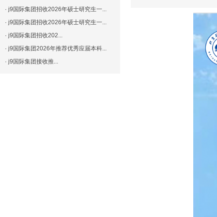
· j9国际集团招收2026年硕士研究生一...
· j9国际集团招收2026年硕士研究生一...
· j9国际集团招收202...
· j9国际集团2026年推荐优秀应届本科...
· j9国际集团接收推...