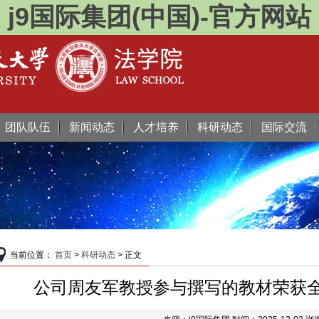
j9国际集团(中国)-官方网站
团队队伍
新闻动态
人才培养
科研动态
国际交流
当前位置：
首页
>
科研动态
> 正文
公司周友军教授参与撰写的教材荣获