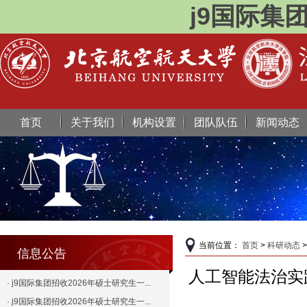
j9国际集团
首页
关于我们
机构设置
团队队伍
新闻动态
当前位置：
首页
>
科研动态
>
信息公告
人工智能法治实
· j9国际集团招收2026年硕士研究生一...
· j9国际集团招收2026年硕士研究生一...