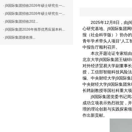
· j9国际集团招收2026年硕士研究生一...
· j9国际集团招收2026年硕士研究生一...
· j9国际集团招收202...
2025年12月8日
心研究基地、j9国际集团
· j9国际集团2026年推荐优秀应届本科...
报（社会科学版）》协办的
· j9国际集团接收推...
青年学术带头人项目“人工
中报告厅顺利召开。
本次开题论证专家组由
北京大学j9国际集团王锡
对外经济贸易大学副董事长
授，工信部智能科技风险法
编、中央财经大学j9国际
中央财经大学j9国际集团
长聘副教授等国社科重大项
j9国际集团党委书记
成功立项表示热烈祝贺，并
理的理论创新与实践探索领
作出新贡献。