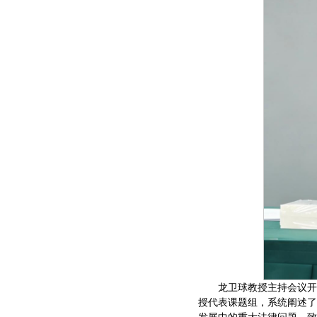
龙卫球教授主持会议开
授代表课题组，系统阐述了