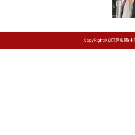
CopyRight© j9国际集团(中国