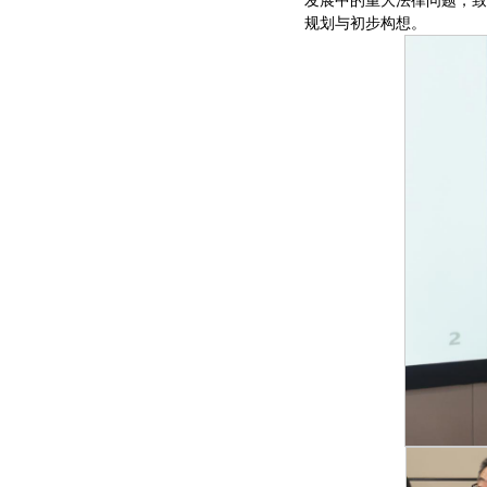
发展中的重大法律问题，致
规划与初步构想。