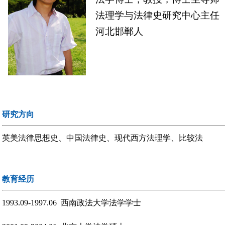
法理学与法律史研究中心主任
河北邯郸人
研究方向
英美法律思想史、中国法律史、现代西方法理学、比较法
教育经历
1993.09-1997.06 西南政法大学法学学士