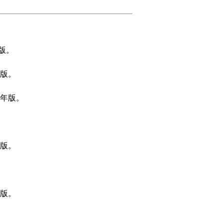
年版。
年版。
0年版。
年版。
年版。