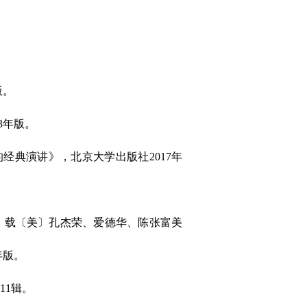
版。
3年版。
经典演讲》，北京大学出版社2017年
，载〔美〕孔杰荣、爱德华、陈张富美
年版。
11辑。