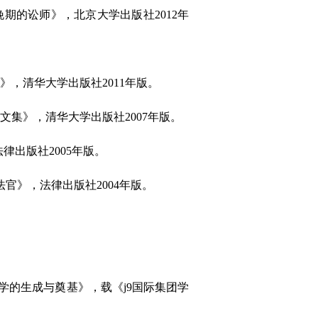
期的讼师》，北京大学出版社2012年
》，清华大学出版社2011年版。
文集》，清华大学出版社2007年版。
律出版社2005年版。
官》，法律出版社2004年版。
学的生成与奠基》，载《j9国际集团学