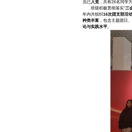
员已
入党
，共有26名同学
班级积极贯彻落实“
三
年内共组织
16次团支部活
种类丰富
，包含主题团日、
论与实践水平
。