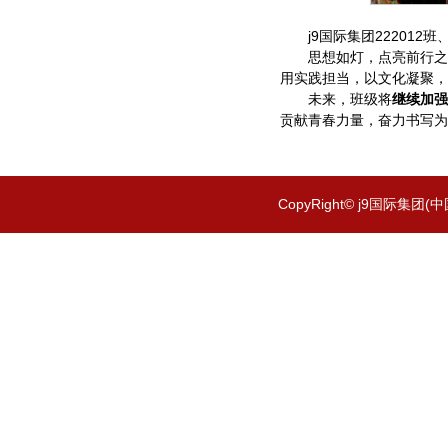
j9国际集团222012班、
思想如灯，点亮前行之
用实践担当，以文化凝聚，
未来，班级将
继续加强
贡献青春力量，奋力书写为
CopyRight© j9国际集团(中国