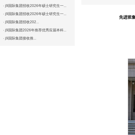
· j9国际集团招收2026年硕士研究生一...
· j9国际集团招收2026年硕士研究生一...
先进班集
· j9国际集团招收202...
· j9国际集团2026年推荐优秀应届本科...
· j9国际集团接收推...