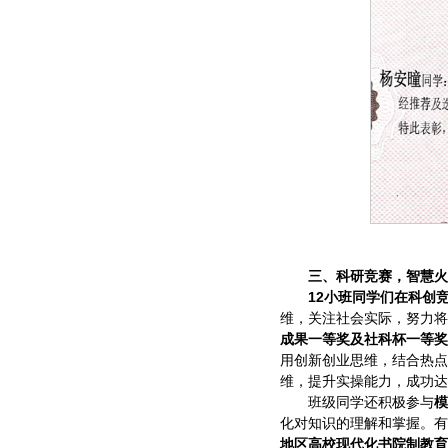
三、科研竞赛，智慧火
12小班同学们在科创
维，关注社会实际，努力将
成果一等奖及社科杯一等奖
用创新创业思维，结合热点
维，提升实操能力，成功达
班级同学还积极参与
模
化对知识的理解和掌握。有
地区高校现代化书院制教育