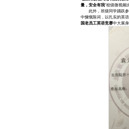
量，安全有我
”校级微视频
此外，班级同学踊跃参
中慷慨陈词，以扎实的英语
国老员工英语竞赛
中大展身